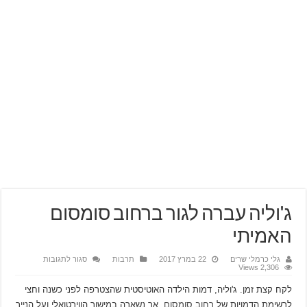
ג'וליה עברה לגור ברחוב סומסום
האמיתי
על
גלי כרמלי שרים
22 במרץ 2017
תרבות
סגור לתגובות
ג'וליה
2,306 Views
עברה
לגור
לקח קצת זמן. ג'וליה, דמות הילדה האוטיסטית שהצטרפה לפני כשנה וחצי
ברחוב
סומסום
לרשימת הדמויות של
רחוב סומסום
, אך נשארה במישור הווירטואלי ועל הנייר