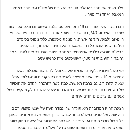
גילוי נאות: אני חבר בהנהלת חטיבת הנעורים של אלו"ט וגם חבר במטה
המאבק "אחד נגד מאה".
הבן הבכור שלי, עומר, בן 19 וחצי, אוטיסט בלב הספקטרום האוטיסטי, כזה
שמצריך השגחה 24/7, כזה שצריך סיוע צמוד בדברים הכי בסיסיים של חיי
היום-יום (לבוש, היגיינה אישית, הימנעות מסכנות, כללי נימוס בסיסיים
וכיו"ב). עומר לומד כל חייו במסגרות של החינוך המיוחד, רוב השנים
בביה"ס חורשה לילדים אוטיסטים במתחם חינוכי נעמן דרומית לעכו. עומר
גר בדיור חוץ ביתי (הוסטל) לאוטיסטים מזה כחמש שנים.
אני פעיל ציבורית לקידום הזכויות של בני ושל ילדים עם מוגבלות כשלו
למעלה מ-15 שנים. אינני מתיימר להכיר את כל הקשיים והמגבלות, אבל
יצא לי להתוודע, גם ברמה האישית, כמה קשה להתנהל ולקדם את הזכויות
של האוטיסטים במדינת ישראל. במסגרת זו יצא לי להכיר חלק מהקשיים של
אנשים עם צרכים מיוחדים אחרים.
הצעת החוק המדוברת היא תולדה של עבודה קשה של אנשי מקצוע רבים.
היא יוזמה של הורים באלו"ט ביחד עם עורכי דין ואנשי מקצוע אחרים וכמובן
בליווי של חברי כנסת ואנשי ציבור. הגירסה האחרונה של הצעת החוק שונה
משמעותית מהגירסה הראשונה שהוצעה ע"י אלו"ט. הוכנסו בה מספר