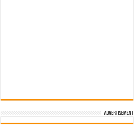
Advertisement
pub-3588044966064607