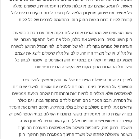
מאשר, לדוגמא, אנשים עם מוגבלות שכלית התפתחותית, ששונים מאלה
של אנשים עם שיתוק מוחין וכן הלאה. לכן חשוב לנסח חוקים נבדלים לכל
קבוצת לקויות ברוח הצעת החוק הזה, בהתאמה לצרכים של כל לקות.
שאר הטיעונים של המתנגדים אינם עולים בקנה אחד עם הכתוב בהצעת
חוק האוטיסטים: הוא מייצג את כולם, כולל את בעלי התפקוד הגבוה. יש
העדפה של מגורים בקהילה, ולא של הוסטלים, לפי המודל המיושן לכאורה
של אלו"ט או של משרד הרווחה. קולם של אלה שיכולים לייצג את עצמם
נשמע גם בוועדת וגשל וגם במסגרת חוק האוטיסטים. אשמח לבחון כל
טיעון וכל התנגדות מתוך מקום של הקשבה הדדית ופתיחות.
לאורך כל שנות הפעילות הציבורית שלי אני טוען וממשיך לטעון שרב
המשותף על המפריד בינינו – ההורים לילדים עם אוטיזם. לצערי יש הורים
לאוטיסטים שלא מצליחים לראות זאת וההתנגדות שלהם מוּנעת ממניעים
של הפרדה. רובם המכריע הם הורים לילדים בתפקוד גבוה, וגם כאלה
שרואים את ילדיהם משולבים שילוב מלא בקהילה. חלקם רואים את העתיד
בצורה קצרת טווח, מתמקדים בקושי בתוכניות השילוב בבתי הספר (ואכן יש
קושי רב במימוש ויישום תוכניות אלה). חוק האוטיסטים לא נותן מענה
מושלם. רחוק מזה, לתוכניות השילוב של אוטיסטים במערכת החינוך זו
משימה שמוטלת לפתחו של משרד החינוך במסגרת חוק החינוך, חוק