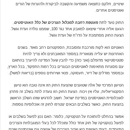
שינויים, חלקם כתוצאה משמיעה והקשבה לביקורת ולהערות של הורים
ואוטיסטים אחרים.
החוק נועד לתת
מעטפת רחבה למכלול הצרכים של כלל האוטיסטים
.
הגענו אליה אחרי שיצאנו למאבק אחד נגד 100, שממנו נולדה ועדת וגשל.
הצעת החוק מסתמכת על הדו"ח של ועדת וגשל.
האוטיזם הוא לקות מורכבת ומסובכת, הספקטרום רחב מאוד. בשנים
האחרונות יש עלייה מטאורית במספר המאובחנים ולא צריך להיות
סטטיסטיקאי מדופלם (ואני כזה) כדי להבין שעל המדינה להיערך בהתאם
עם מסגרות מתאימות לאוטיסטים הבוגרים בכל רמות התפקוד, בכל הארץ,
ובמספר מודלים של דיור, תעסוקה, פנאי ושירותים נוספים (בריאות למשל).
הטיעון המרכזי של אלה שטוענים שהצעת החוק הזו אינה טובה הוא טיעון
הסקטוריאליות, עליו אין ויכוח. הצעת החוק הזו נועדה לתת בשלב זה פתרון
לאוכלוסיית האוטיסטים במדינת ישראל. חשוב להדגיש שזהו השלב הראשון
בהצעת החוק, כאשר בשלבים הבאים יצטרפו לחוק זה אוכלוסיות נוספות.
אפשר בהחלט להתווכח על הטקטיקה, כלומר: האם נכון לפעול בשלבים או
לפעול בטקטיקה של חוק אחד כולל ומוכלל לכל בעלי המוגבלויות והצרכים
המיוחדים. דעתי האישית היא שרוב הצרכים של אנשים עם אוטיסטים שונים