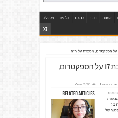
אמנות
חינוך
כנסים
בלוגים
מטפלים
להיות אוטיסטית – סיון קינן, נערה בת 17 על הספקטרום,
2,090 Views
Leave a com
Related Articles
 בפוסט
ה שהיא מבקשת
וביל
קלטה של