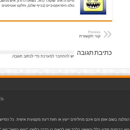
מייסדת אתר שוקולד כחול. נשואה לדורון, איש מחשבים
כולנו היפראקטיביים (בכייף שלנו), וחלקנו אוטיסטים
Previous
קווי תקשורת
כתיבת תגובה
יש
להתחבר למערכת
כדי לכתוב תגובה.
המלצה בשום אופן והם אינם מחליפים ייעוץ או חוות דעת מקצועית אישית. כל המי
וא בבחינת מידע כללי וראשוני בלבד ואין לראות בו בדרך כלשהי "ייעוץ רפואי" ו/או "