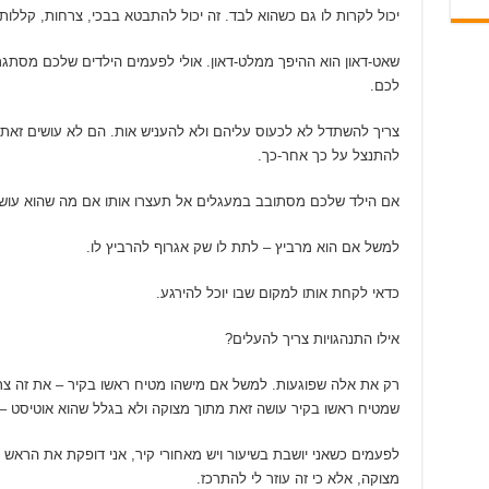
יכול לקרות לו גם כשהוא לבד. זה יכול להתבטא בבכי, צרחות, קללות,
שאט-דאון הוא ההיפך ממלט-דאון. אולי לפעמים הילדים שלכם מסתג
לכם.
צריך להשתדל לא לכעוס עליהם ולא להעניש אות. הם לא עושים זאת
להתנצל על כך אחר-כך.
אם הילד שלכם מסתובב במעגלים אל תעצרו אותו אם מה שהוא עושה 
למשל אם הוא מרביץ – לתת לו שק אגרוף להרביץ לו.
כדאי לקחת אותו למקום שבו יוכל להירגע.
אילו התנהגויות צריך להעלים?
רק את אלה שפוגעות. למשל אם מישהו מטיח ראשו בקיר – את זה צרי
שמטיח ראשו בקיר עושה זאת מתוך מצוקה ולא בגלל שהוא אוטיסט – ו
לפעמים כשאני יושבת בשיעור ויש מאחורי קיר, אני דופקת את הראש 
מצוקה, אלא כי זה עוזר לי להתרכז.