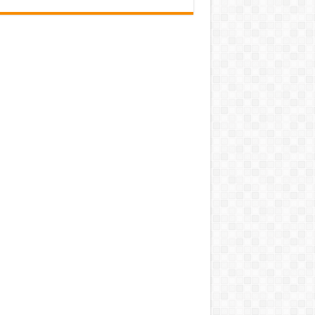
pub-3588044966064607