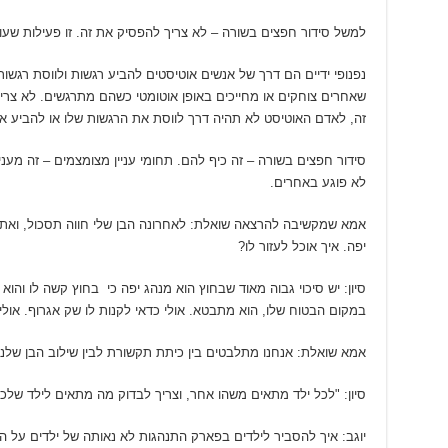
למשל סידור חפצים בשורה – לא צריך להפסיק את זה. זו פעילות שעו
נפנופי ידיים הם דרך של אנשים אוטיסטים להביע רגשות ולווסת רגשו
שאחרים צוחקים או מחייכים באופן אוטומטי כשהם מתרגשים. לא צריך
זה, לאדם האוטיסט לא תהיה דרך לווסת את הרגשות שלו או להביע א
סידור חפצים בשורה – זה כיף להם. תחומי עניין מצומצמים – זה מעניי
לא פוגע באחרים.
אמא שמקשיבה להרצאה שואלת: לאחרונה הבן שלי חווה תסכול, ואת ה
יפה. איך אוכל לעזור לו?
סיון: יש סיכוי גבוה מאוד שבחוץ הוא מנהג יפה כי בחוץ קשה לו והו
במקום הבטוח שלו, הוא מתבטא. אולי כדאי לקנות לו שק אגרוף. אולי
אמא שואלת: אנחנו מתלבטים בין כיתת תקשורת לבין שילוב הבן שלנו
סיון: "לכל ילד מתאים משהו אחר, וצריך לבדוק מה מתאים לילד שלכ
יוגב: איך להסביר לילדים בפארק התנהגות לא נאותה של ילדים על 