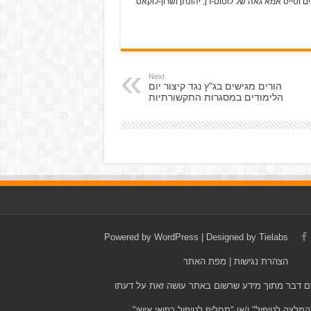
 וטייס אמא גאה של לוטוס-רן, יהונתן ושרון-לוקאס
Next
הורים מגישים בג"ץ נגד קיצור יום
הלימודים במסגרות התקשורתיות
Powered by
WordPress
| Designed by
Tielabs
הצהרת נגישות
|
מפת האתר
ישם דבר מתוך מידע שרשום באתר עושה זאת על דעתו
המלצה לטיפול" ו/או "תחליף לטיפול רפואי אישי".