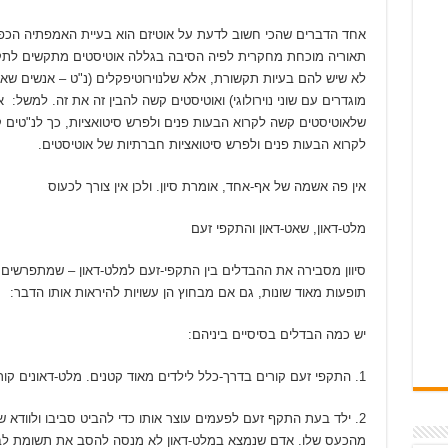
אחד הדברים שהכי חשוב לדעת על אוטיזם הוא בעיית האמפתיה הכפ
תאוריה מוכחת מחקרית לפיה הסיבה בגללה אוטיסטים מתקשים לתק
לא שיש להם בעיות תקשורת, אלא שלנוירוטיפקלים (נ"ט – אנשים שאי
מוגדרים עם שוני נוירולוגי) ואוטיסטים קשה להבין זה את זה. למשל: 
שלאוטיסטים קשה לקרוא הבעות פנים ולפרש סיטואציות, כך לנ"טים 
לקרוא הבעות פנים ולפרש סיטואציות חברתיות של אוטיסטים.
אין פה אשמה של אף-אחד, אומרת סיון. ולכן אין צורך לכעוס
מלט-דאון, שאט-דאון והתקפי זעם
סיוון מסבירה את ההבדלים בין התקפי-זעם למלט-דאון – שמתפרשים
תופעות מאוד שונות, גם אם מבחוץ הן עשויות להיראות אותו הדבר:
יש כמה הבדלים בסיסיים ביניהם:
1. התקפי זעם קורים בדרך-כלל לילדים מאוד קטנים. מלט-דאונים קורים בכל גיל.
2. ילד בעת התקף זעם לפעמים עוצר אותו כדי להביט סביבו ולוודא 
מהכעס שלו. אדם שנמצא במלט-דאון לא מנסה להסב את תשומת לבם 