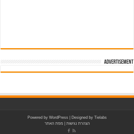
Advertisement
pub-3588044966064607
Powered by
WordPress
| Designed by
Tielabs
הצהרת נגישות
|
מפת האתר