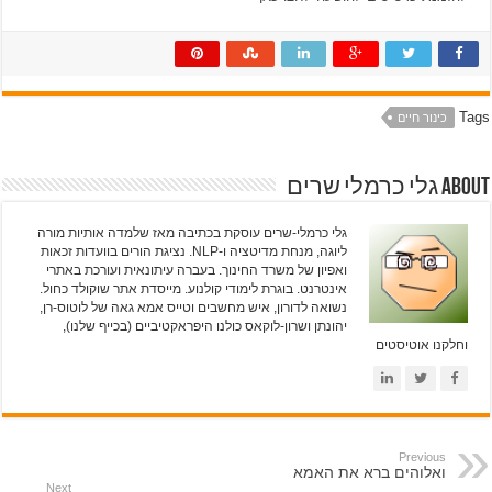
Tags
כינור חיים
About גלי כרמלי שרים
גלי כרמלי-שרים עוסקת בכתיבה מאז שלמדה אותיות מורה
ליוגה, מנחת מדיטציה ו-NLP. נציגת הורים בוועדות זכאות
ואפיון של משרד החינוך. בעברה עיתונאית ועורכת באתרי
אינטרנט. בוגרת לימודי קולנוע. מייסדת אתר שוקולד כחול.
נשואה לדורון, איש מחשבים וטייס אמא גאה של לוטוס-רן,
יהונתן ושרון-לוקאס כולנו היפראקטיביים (בכייף שלנו),
וחלקנו אוטיסטים
Previous
ואלוהים ברא את האמא
Next