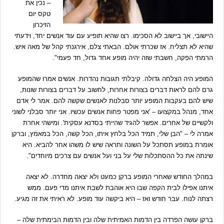
– נכין את
טקס יום
הזיכרון
היישובי, אך ביישוב לא הסכימו. רצו שהיא תופיע עם עוד אנשים יחד, וידעתי
שהיא לא תצליח. אז שכרתי אולם. הבאתי צלם, אירגנתי קהל של מאה איש.
הרמתי הפקה, חשבתי שזה יהיה מופע אחד גדול, חד פעמי".
המופע היה הצלחה גדולה. קיבלתי תגובות נהדרות. אנשים אמרו שהמופע
גרם להם לראות דברים בצורות אחרות, לחשוב על דברים בצורות שונות,
שיש להם בעקבות המופע יותר סבלנות לאנשים שקשה להם. אמר לי אדם
אחד, מנהל במקצועו – 'אני מפטר פחות אנשים עכשיו. אני יותר סבלני לשוני
ולקשיים של אחרים. אפשר להגיד שהייתי בסדנא עסקית'. ומישהי אחרת
אמרה לי – "הבן שלי, תמיד הכל בלחץ איתו, הכל קשה, הכל במאמץ, וברקן
אומרת במופע תסתכל על השונה ותראה שיש לו משהו אחר להביא. היא
שינתה את כל ההסתכלות שלי על בני ועל אנשים עם צרכים מיוחדים".
במהלך החודש שאחרי המופע ברקן כמעט ולא יצאה מחדרה. לא יצאה
איתנו אפילו לבית הקפה שבו היא אוהבת לשבת איתנו מדי פעם. ממש
רצתה לנוח. עבר חודש ואז – היא ביקשה עוד מופע. לא ראיתי את זה מגיע.
ברקן עושה הפרדה בין הדמות האמיתית שלה ובין הדמות הבימתית שלה –