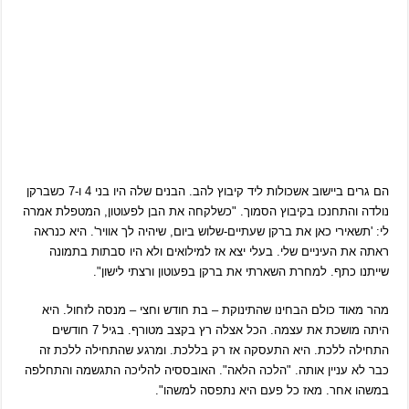
הם גרים ביישוב אשכולות ליד קיבוץ להב. הבנים שלה היו בני 4 ו-7 כשברקן
נולדה והתחנכו בקיבוץ הסמוך. "כשלקחה את הבן לפעוטון, המטפלת אמרה
לי: 'תשאירי כאן את ברקן שעתיים-שלוש ביום, שיהיה לך אוויר'. היא כנראה
ראתה את העיניים שלי. בעלי יצא אז למילואים ולא היו סבתות בתמונה
שייתנו כתף. למחרת השארתי את ברקן בפעוטון ורצתי לישון".
מהר מאוד כולם הבחינו שהתינוקת – בת חודש וחצי – מנסה לזחול. היא
היתה מושכת את עצמה. הכל אצלה רץ בקצב מטורף. בגיל 7 חודשים
התחילה ללכת. היא התעסקה אז רק בללכת. ומרגע שהתחילה ללכת זה
כבר לא עניין אותה. "הלכה הלאה". האובססיה להליכה התגשמה והתחלפה
במשהו אחר. מאז כל פעם היא נתפסה למשהו".