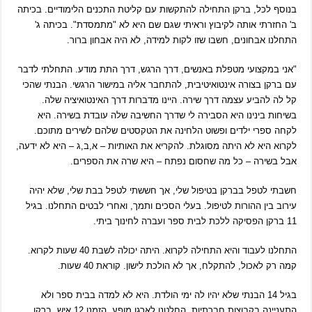
בנוסף לכל, ברקן התחילה להתקשות עם קליטת התכנים הלימודיים. בכיתה
ב' החזרתי אותה לקיבוץ וראיתי שגם שם היא לא "מתמסדת". בכיתה ג'
התחלנו אבחונים, חשבו שזו לקות למידה, לא היה אבחון ברור.
"אני במקצועי מטפלת באנשים, דרך הרגש, דרך התת מודע. התחלתי לדבר
עם ברקן בצורה אינטואיטיבית, להתחבר אליה במישור הרגשי. הבנתי שהכי
קל לה להביע עצמה דרך שירה. היינו מדברות דרך האינטואיציה שלה.
בשיחות בינינו היא הסבירה לי שדרך החשיבה שלה עובדת בשירה. היא
לקחה ספרי ילדים ופשוט הלחינה את הטקסטים שלהם לשירים מתוכם.
לקרוא היא לא היתה מסוגלת. להקריא את האותיות – א,ב,ג – היא לא ידעה,
אבל בשירה – כל מה שחסום נפתח – היא שרה את הספרים.
חשבתי לטפל בברקן בטיפול שלי, אך חששתי לטפל בבת שלי, שלא יהיה
עירוב בין ההורות לטיפול. בעלי הסכים ותמך, ואחרי לבטים התחלנו. בגיל
11 ברקן הפסיקה ללכת לבית ספר ועברה לחינוך ביתי.
התחלנו לעבוד והיא התחילה לקרוא. היתה יכולה לשבת 40 שעות לקרוא.
קמה רק לאכול, להתקלח, אך לא הולכת לישון. קוראת 40 שעות.
בגיל 14 הבנתי שלא יהיו לה ימי הולדת. היא לא למדה בבית ספר ולא
התעניינה בקבוצות חברתיות. החלטנו לארגן מופע. הזמנו 12 איש, ברקן