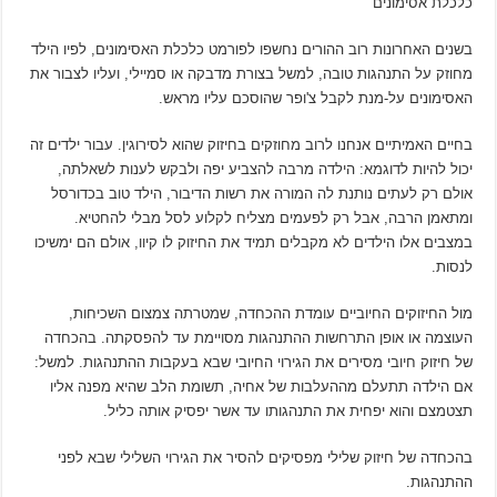
כלכלת אסימונים
בשנים האחרונות רוב ההורים נחשפו לפורמט כלכלת האסימונים, לפיו הילד
מחוזק על התנהגות טובה, למשל בצורת מדבקה או סמיילי, ועליו לצבור את
האסימונים על-מנת לקבל צ'ופר שהוסכם עליו מראש.
בחיים האמיתיים אנחנו לרוב מחוזקים בחיזוק שהוא לסירוגין. עבור ילדים זה
יכול להיות לדוגמא: הילדה מרבה להצביע יפה ולבקש לענות לשאלתה,
אולם רק לעתים נותנת לה המורה את רשות הדיבור, הילד טוב בכדורסל
ומתאמן הרבה, אבל רק לפעמים מצליח לקלוע לסל מבלי להחטיא.
במצבים אלו הילדים לא מקבלים תמיד את החיזוק לו קיוו, אולם הם ימשיכו
לנסות.
מול החיזוקים החיוביים עומדת ההכחדה, שמטרתה צמצום השכיחות,
העוצמה או אופן התרחשות ההתנהגות מסויימת עד להפסקתה. בהכחדה
של חיזוק חיובי
מסירים את הגירוי החיובי שבא בעקבות ההתנהגות. למשל:
אם הילדה תתעלם מההעלבות של אחיה, תשומת הלב שהיא מפנה אליו
תצטמצם והוא יפחית את התנהגותו עד אשר יפסיק אותה כליל.
בהכחדה של חיזוק שלילי
מפסיקים להסיר את הגירוי השלילי שבא לפני
ההתנהגות.