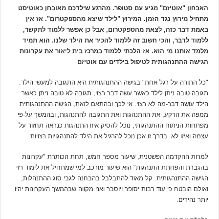
האבחון "אוטיזם" מגיע עם סטופר. מהרגע שילדכם מאובחן כאוטיסט
מתחיל מירוץ נגד הזמן. המירוץ "לילד שיצא מהספקטרום". אז אין
באמת דבר כזה
, לצאת מהספקטרום, אבל כן אפשר ללמוד לתקשר,
ללמוד לדבר, והכי חשוב זה ללמוד להכיר את הילד שלנו. הוא תמיד
מלמד אותנו מי הוא. אז הלכתי ללמוד במרכז
בית ליאור
את עקרונות
הגישה ההתנהגותית לטיפול בילדים עם אוטיזם
"כל התורה על רגל אחת" בגישה ההתנהגותית היא התגובה למעשי הילד.
תגובה טובה ניתן לילד כאשר עשה דבר רצוי, תגובה לא טובה ניתן כאשר
הילד עושה דבר-מה לא רצוי. אי לכך ובהתאם לזאת, הגישה ההתנהגותית
ממפה את הרקע, את ההתנהגות ואת התגובה להתנהגות, ובהמשך על-פי
מפתחות הניתוח ההתנהגותי, נוכל להסיק איזו התנהגות כנראה תחזור על
עצמה ואיזו לא. בדרך זו אכן נוכל להרגיל את הילד להתנהגויות רצויות.
למרות ההקדמה הפשטנית, שיעור מספר חמש, תחת הכותרת "עקרונות
בהגברת והפחתת התנהגות" הוא שיעור מורכב למי שמתחיל את לימוד רזי
הגישה ההתנהגותית. קל מאוד להתבלבל בהבחנה לגבי סוג ההתנהלות,
ואולם הובטח כי עוד רבות יסופר ויוסבר ואני מקווה שבהמשך העקרונות יהיו
יותר נהירים.