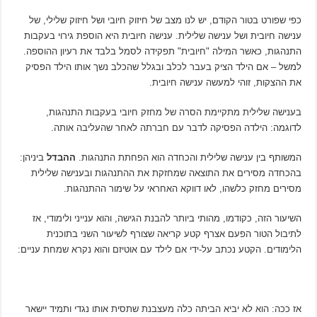
כפי שפורט בטור הקודם, יש לנו מצב של חיזוק חיובי ושל חיזוק שלילי, של
ענישה חיובית ושל ענישה שלילית. ענישה חיובית היא הוספת גירוי בעקבות
התנהגות, כאשר המילה "חיובית" תפקידה לסמל בלבד את רעיון ההוספה.
למשל – אם הילד הציק בעבר לכלב ובגלל שהכלב נשך אותו הילד הפסיק
את ההצקות, זוהי למעשה ענישה חיובית.
בענישה שלילית מתקיימת הסרה של מחזק חיובי בעקבות התנהגות,
לדוגמה: הילדה הפסיקה לדבר עם חברתה לאחר שהעליבה אותה.
המשותף בין ענישה שלילית והכחדה הוא הפחתת התנהגות.
ההבדל
ביניהן:
בהכחדה מסירים את התוצאה שמחזקת את ההתנהגות ובענישה שלילית
מסירים מחזק כלשהו, לאו דווקא האחראי על שימור ההתנהגות.
השיעור הזה, כקודמו, מהותי ביותר להבנת הגישה, והוא ענייני ולימודי, אז
לתיבול הטור הפעם אצרף קטע קריאה שצורף לשיעור השני בתוכנית
הלימודים. הקטע נכתב על-ידי אם לילד עם אוטיזם והוא נקרא שמחת עניים:
אז ככה: הוא לא יביא הביתה כלה מעצבנת שתסית אותו נגדי ותמיד יישאר