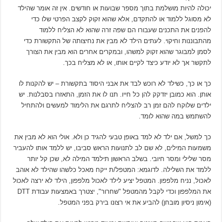
יכולה להיות מושלמת בתוך מספר שבועות או חודשים. אין זה אומר שהילד
לא מסוגל ללמוד או להתקדם, אלא שהוא זקוק לקצב הפרטי שלו כדי
להפנים את התכנים שעבורו הם שפה זרה שהוא לא הצליח ללמוד
מהתבוננות וחיקוי. לעתים הילד לא מבין את נחיצותה של התקשורת כדי
לסמן למבוגר שהוא זקוק למשהו, ובמקרים אחרים הוא מבין את הצורך
לתקשר אך לא יודע כיצד לקיים אותו, או לא מצליח בכך.
כך או כך, כשילד לא רוכש לבד את אבני היסוד בתקשורת – יש להקנות לו
אותן. הוא כמובן יזדקק להן כל חייו. תנו לו את הזמן, התאזרו בסבלנות. יש
ילדים שלוקח להם זמן רב להצליח לתרגם את הלימוד למעשים ולהתחיל
להשתמש במה שהוא לומד.
כך למשל, אם ילד לא למד באופן טבעי להגיד כן ולא. אולי הוא לא מבין את
משמעות המילים, לא שם לב לתנועות הראש סביבו, יש ללמד אותו להעביר
מסר שלילי ומסר חיובי. בשלב הראשון תילמד המילה לא, שכן קל יותר
ללמד את השלילה. לדוגמא: המטפל/ת ייקח מאכל כלשהו שהילד לא אוהב
לאכול, נניח מלפפון. המטפל יציע לילד לאכול מלפפון, הילד לא ירצה לאכול
את המלפפון וכדי לקבל מהמטפל "שחרור", יצטרך באמצעות עבודת DTT
(אימון ניסיון מובחן) להביע את אי רצונו בירק בפני המטפל.