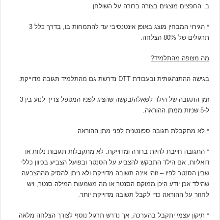
ב. החפצים מוצגים בצורה ברורה על השולחן
* הגירוי המבחין מוצג באופן אינטנסיבי עד להתמחות בו, בדרך כלל 3
תרגולים של 80% הצלחה.
מה מצופה מהתלמיד?
בגישה ההתנהגותית ובעבודת DTT נדרשת גם מהתלמיד תגובה מדוייקת.
זמן התגובה של הילד לשאלה/בקשה שהציג לפניו המטפל צריך לנוע בין 3
ל-5 שניות ממתן ההוראה.
* לא מתקבלת תגובה ספונטנית לפני מתן ההוראה
* התגובה חייבת להיות ברורה ומדוייקת. לא מתקבלות תגובות נלוות או
דואליות. אם הילד התבקש להצביע על הסנטר ובפועל הצביע בכיוון כללי
שבין הסנטר לפיו – זוהי אינה תשובה מדוייקת ולא ניתן להסיק מההצבעה
שהילד אכן יודע היכן ממוקם הסנטר או מה משמעות המילה סנטר, ויש
לחזור על ההוראה כדי לקבל תשובה מדוייקת יותר.
* תיקון עצמי יתקבל בהערכה, אך נדרש תרגול נוסף לצורך הצלחה מלאה