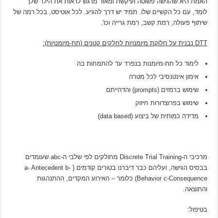
האמת היא שהגישה פשוטה ועיקשת ומאוד מרגש לראות את הילד שלך
לומד, עם כל הקשיים שלו. תמיד יש דרך להגיע. לכל אוטיסט, בכל רמה של
שיתוף פעולה, רמת קשב, רמת גרייה וכו'.
DTT נבנית על חלוקת מיומנויות לחלקים קטנים (תת-מיומנויות):
לימוד כל תת-מיומנות בנפרד עד להתמחות בה
אימון אינטנסיבי לכל מטרה
שימוש ברמזים (prompts) והדהייתם
שימוש בפרוצדורות חיזוק
מדידה כמותית של ביצוע (data based)
מרכיבי ה-Discrete Trial Training מחולקים לפי שלבי ה-abc שעומדים
בבסיס הגישה, ועליהם כבר דיברנו בטורים קודמים ( a- Antecedent b-
Behavior c-Consequence) כלומר – האירוע המקדים, ההתנהגות
והתוצאה.
בטיפול: