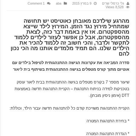
גלי כרמלי שרים
9 במרץ 2015
aba
1 Comment
8,528 Views
מהרגע שילדכם מאובחן כאוטיסט יש תחושה
שמתחיל מירוץ נגד הזמן. המירוץ לילד שייצא
מהספקטרום. אז אין באמת דבר כזה, לצאת
מהספקטרום, אבל כן אפשר לעזור לילדים ללמוד
לתקשר ולדבר, והכי חשוב זה ללמוד להכיר את
הילדים שלנו. הם תמיד מלמדים אותנו מה הכי נכון
להם
סדרה המביאה את עקרונות הגישה ההתנהגותית לטיפול בילדים עם
אוטיזם מתוך קורס מטפלים בגישה ההתנהגותית בשיתוף
בית ליאור
שיעור מספר 7 בקורס מטפלים בגישה ההתנהגותית בבית ליאור עוסק
בטכניקות למידה בניתוח התנהגות – הקניית התנהגות חדשה באמצעות
DTT (אימון ניסיון מובחן).
הקניית ההתנהגות משוייכת קודם כל להתנהגות חדשה עבור הילד, וכוללת:
* בחירת התנהגות המטרה
* הגדרת התנהגות המטרה