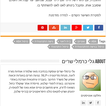
התוכנית, גם להוריו של הילד וגם לילד עצמו, שנחשף עוד קצת אל העולם
שסובב אותו, ומקבל ביטחון לאט לאט להשתתף בו.
לסקירת השיעור הקודם –
למידה מזדמנת
Tags
ABA
אוטיזם
בית ליאור
גישה התנהגותית
טיפול ABA
טיפול בגישה ההתנהגותית
טיפול התנהגותי
About גלי כרמלי שרים
גלי כרמלי-שרים עוסקת בכתיבה מאז שלמדה אותיות מורה
ליוגה, מנחת מדיטציה ו-NLP. נציגת הורים בוועדות זכאות
ואפיון של משרד החינוך. בעברה עיתונאית ועורכת באתרי
אינטרנט. בוגרת לימודי קולנוע. מייסדת אתר שוקולד כחול.
נשואה לדורון, איש מחשבים וטייס אמא גאה של לוטוס-רן,
יהונתן ושרון-לוקאס כולנו היפראקטיביים (בכייף שלנו),
וחלקנו אוטיסטים