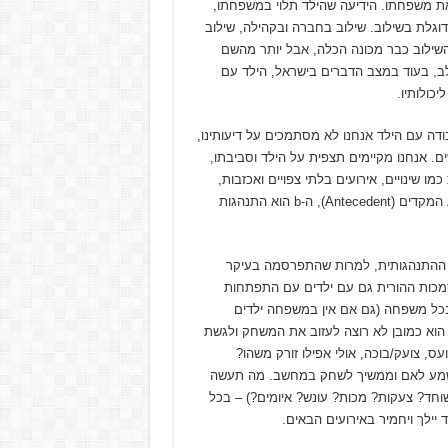
 את משפחתו. הידיעה שהילד תלוי במשפחתו,
גלת בשילוב. שילוב בחברה ובקהילה, שילוב
שילוב כבר מכונה הכלה, אבל יותר מהשם
, בעוד במצב הדברים בישראל, הילד עם
כולותיו.
ה עם הילד אנחנו לא מסתמכים על דיעותינו,
ם. אנחנו מקיימים תצפית על הילד וסביבתו,
ו שינויים, אירועים בלתי צפויים ואכזבות,
לומדים לצפות את התנהגותו, על בסיס a->b->c כאשר a הוא האירוע המקדים (Antecedent), ה-b הוא התנהגות
ה ההתנהגותית, למרות שהתפרסמה בעיקר
מכות ההורית גם עם ילדים עם התפתחות
כל משפחה (גם אם אין במשפחה ילדים
וא כמובן לא רוצה לעזוב את המשחק ולגשת
 ה-b – ההתנהגות – הילד כועס, צועק/בוכה, אולי אפילו זורק משהו?
נשמע לאם וממשיך לשחק במחשב. מה תעשה
? שוחד? צעקות? מכות? עונש? איומים?) – בכל