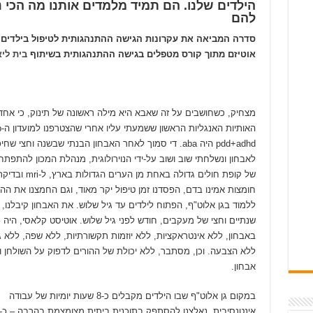
הילדים שלנו. הם תמיד מלמדים אותנו מה הכי נכ
להם
סדרה המביאה את עקרונות הגישה ההתנהגותית לטיפול בילדים 
אוטיזם מתוך קורס מטפלים בגישה ההתנהגותית בשיתוף
בית ליא
מצחיק, כשחושבים על זה שאבא היא מילה ראשונה של תינוק, כי אחד 
האותיו
pdd+adhd היה aba. די סמוך לאחר האבחון הבנתי שבשנה וחצי שחי
לאבחון ונשלחתי שוב ושוב על-ידי הנוירולוגית, מנהלת המכון להתפתח
של קופת חולים גדולה באחת מן הערים הגדולות בארץ, ל-mri
חומצות אמינו בדם, הפסדנו זמן טיפול יקר מאוד, וגם החמצנו את הה
ללמוד בגן אלוט"ף, הפתוח לילדים עד גיל שלוש. את האבחון קיבלנו, 
שנתיים וחצי של מעקבים, חודש לפני גיל שלוש. אוטיסט קלאסי, היה 
באבחון, ללא אינטראקציות, ללא יוזמות תקשורתיות, ללא שפה, ללא ג
ללא הצבעה. וכן, מסתבר, ללא יכולת של ההורים לדפוק על השולחן ו
אבחון.
במקום גן אלוט"ף שבו הילדים מקבלים כ-8 שעות יומיות של עבודה