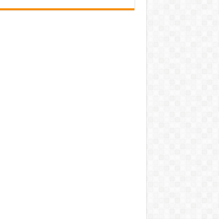
pub-3588044966064607