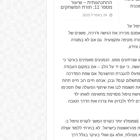
ההתנהגותית – שיעור
וכנית
מספר 11: תורת המשחקים
24 באפריל 2015
טיפול על
ההתנהגותית – aba – Applied behavior analysis. אני אמנם מכירה את הגישה ודרכיה, משנים של
ורה מקיפה ומקצועית. גם אם לא במטרה
והידע.
ו שנרתעים ממנו. הנמנעים מאמינים בעיקר כי
למעשה, כי עם יד על הלב – אם במקום העבודה
 ותפעלו להגברת ההישגים? אם שפת המדרכה
שלום קנס? ובכן, אנחנו חיים רוב חיינו תחת
את תשומת לבו ואת שיתוף הפעולה שלו תסכימו
גישת טיפול מסויימת מתאימה לאותו ילד
 לילד ולבדוק את צרכיו ואת הדרך הטובה
(שמומלץ יותר כקורס המשך לקורס טיפול ב-
מכת מהראשונות בישראל. לא בחרתי ללמוד אצלה
א מנהלת, אלא גם ואולי בעיקר בגלל דרך