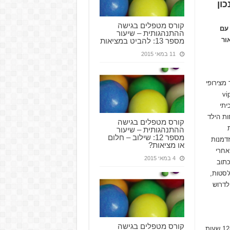
ון
קורס מטפלים בגישה
עם
ההתנהגותית – שיעור
ור
מספר 13: להביט במציאות
11 במאי 2015
מצירופי
ת האנגליות הראשון ששמעתי עליו אחרי שהצטרפנו למועדון ה-vip
כיתי
ות הילד
קורס מטפלים בגישה
 ובדיקת
ההתנהגותית – שיעור
מספר 12: שילוב – חלום
זדמנות
או מציאות?
אחרי
4 במאי 2015
כתוב
'סטות,
לדרוש
קורס מטפלים בגישה
אינטנסיבית, נאלצנו להסתפק בתוכנית ביתית מצומצמת בהרבה – כ-12 שעות