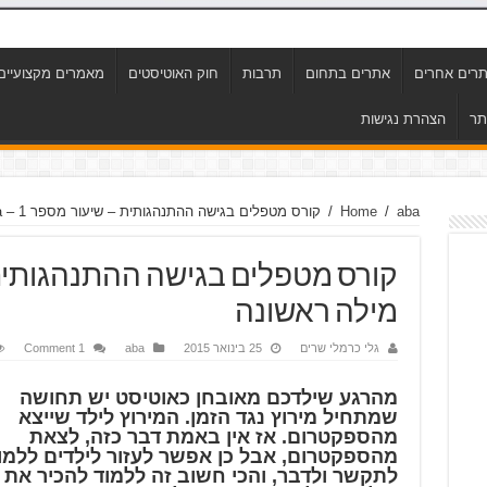
רים אחרים
אתרים בתחום
תרבות
חוק האוטיסטים
מאמרים מקצועיים
תר
הצהרת נגישות
aba
/
Home
/
קורס מטפלים בגישה ההתנהגותית – שיעור מספר 1 – aba מילה ראשונה
מילה ראשונה
גלי כרמלי שרים
25 בינואר 2015
aba
1 Comment
מהרגע שילדכם מאובחן כאוטיסט יש תחושה
שמתחיל מירוץ נגד הזמן. המירוץ לילד שייצא
מהספקטרום. אז אין באמת דבר כזה, לצאת
מהספקטרום, אבל כן אפשר לעזור לילדים ללמו
לתקשר ולדבר, והכי חשוב זה ללמוד להכיר את