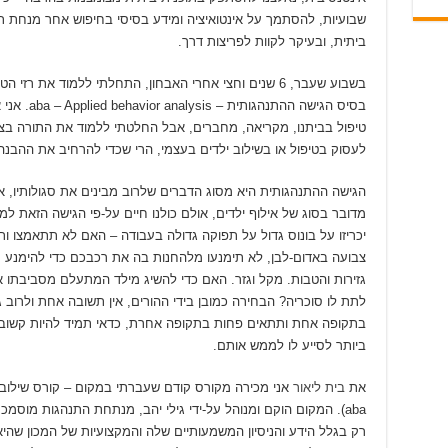
שבועיות, להסתמך על אינטואיציה ומידע בסיסי בחיפוש אחר מנחת ת
ביתית, ובעיקר לקוות לפריצות דרך.
בשבוע שעבר, 6 שנים וחצי אחרי האבחון, התחלתי ללמוד את רזי ה
בסיס הגישה 
טיפול בביתנו, מקריאה, מחברים, אבל החלטתי ללמוד את התורה בצ
לעסוק בטיפול או בשילוב ילדים בעצמי, הרי שכדי להרחיב את ההבנה 
הגישה ההתנהגותית היא מסוג הדברים שלרוב מבינים את סגולותיו, א
מדובר בסוג של אילוף ילדים, אולם כולנו חיים על-פי הגישה הזאת 
יכריזו על בונוס גדול על תפוקה גדולה בעבודה – האם לא תתאמצו
צבועה באדום-לבן, לא תימנעו מלהחנות בה את רכבכם כדי להימנע מת
גזירות והטבות. מקל וגזר. האם כדי להשיג מילד המתעלם מסביבתו 
לתת לו סוכריה? הבחירה כמובן בידי ההורים, אין תשובה אחת ולרוב 
בתקופה אחת ותתאים פחות בתקופה אחרת, כדאי תמיד להיות קשובים
ביותר לסייע לו לממש אותם.
את
בית ליאור
אני מכירה מקורס קודם שעברתי במקום – קורס שילוב 
aba). המקום הוקם ומנוהל על-ידי גילי יהב, מנתחת התנהגות מוס
רק בגלל הידע והניסיון המשמעותיים שלה והמקצועיות של המכון שהי