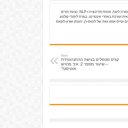
גלי כרמלי-שרים עוסקת בכתיבה מאז שלמדה אותיות מורה ליוגה, מנחת מדיטציה ו-NLP. נציגת הורים
ית ועורכת באתרי אינטרנט. בוגרת לימודי קולנוע.
 וטייס אמא גאה של לוטוס-רן, יהונתן ושרון-לוקאס
Next
קורס מטפלים בגישה ההתנהגותית
– שיעור מספר 2: איך מרגיש
אוטיסט?