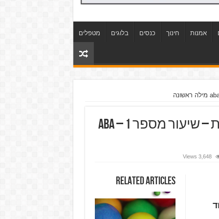
אמנות
חינוך
כנסים
בלוגים
מטפלים
קורס מטפלים בגישה ההתנהגותית – שיעור מספר 1 – aba
3,648 Views
Related Articles
ד