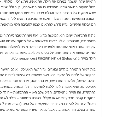
הראייה שלה, ששמה במרכז את הילד. את אופיו, את צרכיו, יכולותיו,
בשל המקום החשוב שהיא מעמידה בו את המשפחה, וכן בגלל שגילי דו
שבא ממקום של תמיכה בילד והכלת צרכיו. בארצות מתקדמות יותר ה
חשובה המשמעות, שכן ההכלה דואגת שהסביבה תתאים לילד המשולב
המוגבלות והקשיים עדיין נדרש להתאים עצמו לסביבה הלא מותאמת לי
ניתוח התנהגות יישומי הוא למעשה מדע. זאת אומרת שבמסגרת העבוד
השערותינו, תובנותינו, אלא בראש ובראשונה – על מחקר שאנחנו עושי
עוקבים אחר דפוסי התנהגות ולומדים כיצד הילד מגיב לפעולות שונות כמ
הילד באירוע (Behavior) ו-c הוא התוצאות (Consequences).
בית ליאור מתמחה בילדים ובוגרים על הרצף האוטיסטי, אולם הגיש
בהקשר של ילדים על הרצף, היא גישה שנעשה בה שימוש לביסוס הס
רגילה. למשל, עלילה המתרחשת, או התרחשה, או תתרחש, כנראה ב
אוטיסטים): אמא אומרת לילד ללכת להתקלח. הילד משחק במחשב. ה
להתקלח. זהו האירוע המקדים. הגיע שלב
במקרים קשים מרביץ לאמא או מקלל. בשורה תחתונה – הילד לא 
האם? ה-c יכול להיות במקרה זה התעקשות של האם (באיזה מחיר
מקרה, בשלב הזה אנחנו ב-c אבל כנראה שעדיין ממש לא בשיא, שעוד יילך ויחמיר באירועים הבאים.