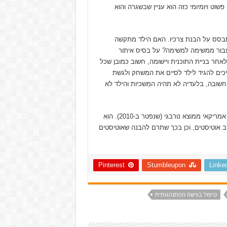
וט ויומיומי כזה הוא עניין שבשגרה והוא
תבסס על הבנת צרכיו. האם הילד מתקשה
ור ממשימה למשימה? על בסיס איתור
חר בניית התוכנית ויישומה, חשוב כמובן שכל
כים להגיד לילד לסיים את המשחק ולגשת
 חשובה, בלעדיה לא תהיה המשכיות והילד לא
האדם המזוהה עם הגישה יותר מכל הוא אולה איבר לובאס, פסיכולוג אמריקאי ממוצא נורבגי (שנפטר ב-2010). הוא
ב אוטיסטים, וכן בכך שתרם להבנה שאוטיסטים
Pinterest
Stumbleupon
Linke
טיפול בגישה ההתנהגותית