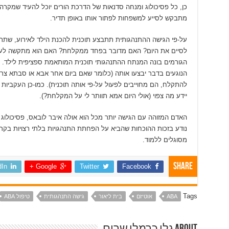
כן, כל פסיכולוג ומנחה סדנאות של הדרכת הורים יוכל להעיד שמקרה פש
מתבקש לסייע למשפחות לפתור אותו באופן תדיר.
על-פי הגישה ההתנהגותית תתבצע תוכנית להכנת הילד לאירוע, שת
לסיים את היום? האם מדובר בפחד ממקלחת? האם הוא מתקשה לעב
הגורמים בונה המנתח ההתנהגותי תוכנית המותאמת ספציפית לילד. לא
הנוגעים בדבר יבצעו אותה (כלומר שאם ביום אחר אבא או סבתא צרי
להתקלח, הם מחוייבים לפעול על-פי אותה תוכנית). כמו-כן העקביות
יידע מה צפוי (אולי היום אמא תוותר לי על המקלחת?).
נודע בזכות ההוכחות שהביא על הפחתת התנהגויות בלתי רצויות בקר
מסוגלים ללמוד.
Share
dIn
Google +
Twitter
Facebook
Tags
ABA
אוטיזם
בית ליאור
גישה התנהגותית
טיפול ABA
About גלי כרמלי שרים