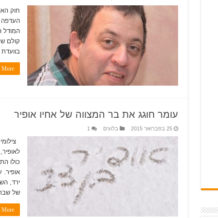
חוק האו
העדפה ש
המודל ה
קולם של
בוועדת 
More »
עומר חוגג את בר המצווה של אחיו אופיר
25 בפברואר 2015
בלוגים
1
צילומים
לאופיר, 
כולו הת
אופיר. 
ירד, הש
של שבת 
More »