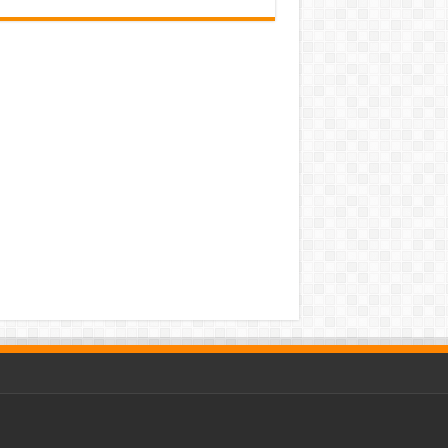
pub-3588044966064607