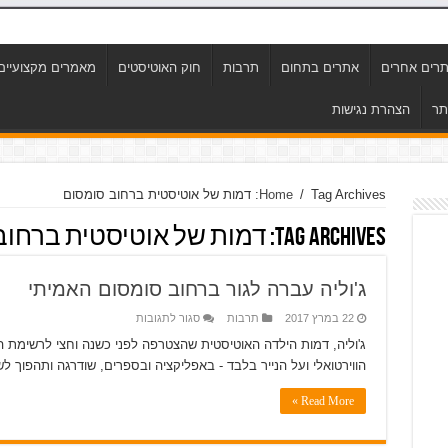
רים אחרים
אתרים בתחום
תרבות
חוק האוטיסטים
מאמרים מקצועיים
תר
הצהרת נגישות
Tag Archives: דמות של אוטיסטית ברחוב סומסום
/
Home
Tag Archives:
דמות של אוטיסטית ברחוב
ג'וליה עברה לגור ברחוב סומסום האמיתי
על
22 במרץ 2017
תרבות
סגור לתגובות
ג'וליה
עברה
ג'וליה, דמות הילדה האוטיסטית שהצטרפה לפני כשנה וחצי לרשימת 
לגור
הווירטואלי ועל הנייר בלבד - באפליקציה ובספרים, שודרגה ותהפוך 
ברחוב
סומסום
האמיתי
Read More »