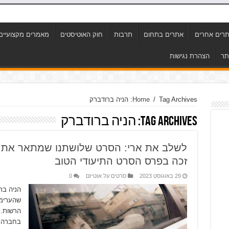
רים אחרים
אתרים בתחום
תרבות
חוק האוטיסטים
מאמרים מקצועיים
תר
הצהרת נגישות
Tag Archives: הניה ברודברק
/
Home
Tag Archives:
הניה ברודברק
לשלב את ארי: הסרט שלושתנו שמתאר את ה
זכה בפרס הסרט התיעודי הטוב
29 באוגוסט 2023
סרטים על אוטיזם
0
הניה בר
שהערימו
הרשות. 
בחברה ל