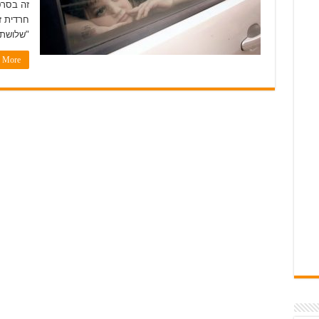
זה בסרט
חרדית ז
"שלושתנ
More »