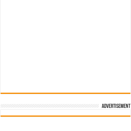
Advertisement
pub-3588044966064607