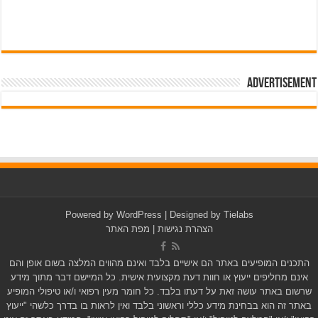
Advertisement
pub-3588044966064607
Powered by
WordPress
| Designed by
Tielabs
הצהרת נגישות
|
מפת האתר
התכנים המופיעים באתר הם אישיים בלבד ואינם מהווים המלצה בשום אופן והם
אינם מחליפים ייעוץ או חוות דעת מקצועית אישית. כל המיישם דבר מתוך מידע
שרשום באתר עושה זאת על דעתו בלבד. כל חומר מעין רפואי ו/או טיפולי המופיע
באתר זה הוא בבחינת מידע כללי וראשוני בלבד ואין לראות בו בדרך כלשהי "ייעוץ