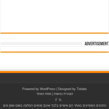
Advertisement
pub-3588044966064607
Powered by
WordPress
| Designed by
Tielabs
הצהרת נגישות
|
מפת האתר
התכנים המופיעים באתר הם אישיים בלבד ואינם מהווים המלצה בשום אופן והם