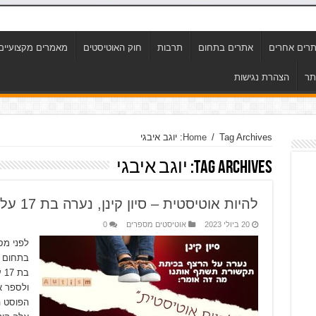
רים אחרים
אתרים בתחום
תרבות
חוק האוטיסטים
מאמרים מקצועיים
תר
הצהרת נגישות
Tag Archives: יוגב איבגי
/
Home
Tag Archives:
יוגב איבגי
להיות אוטיסטית – סיון קינן, נערה בת 17 על הספקטרום, מספרת על חייה
20 ביולי 2023
אוטיסטים מספרים
0
לפני מס
בתחום ה
ב
ולספר א
הפוסט ה