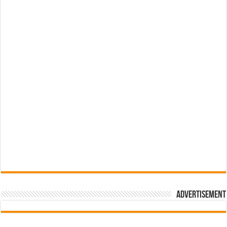
Advertisement
pub-3588044966064607