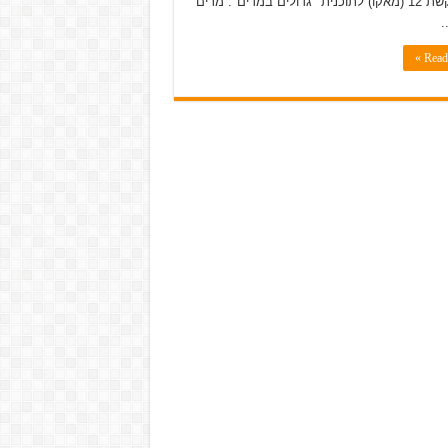
בערוץ קשת 12 (מאקו) לתוכנית "גדולים במדים". מרים
.
Read 