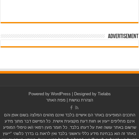
Advertisement
pub-3588044966064607
Powered by
WordPress
| Designed by
Tielabs
הצהרת נגישות
|
מפת האתר
התכנים המופיעים באתר הם אישיים בלבד ואינם מהווים המלצה בשום אופן והם
אינם מחליפים ייעוץ או חוות דעת מקצועית אישית. כל המיישם דבר מתוך מידע
שרשום באתר עושה זאת על דעתו בלבד. כל חומר מעין רפואי ו/או טיפולי המופיע
באתר זה הוא בבחינת מידע כללי וראשוני בלבד ואין לראות בו בדרך כלשהי "ייעוץ