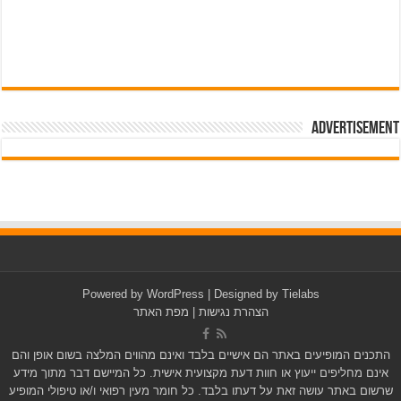
Advertisement
pub-3588044966064607
Powered by
WordPress
| Designed by
Tielabs
הצהרת נגישות
|
מפת האתר
התכנים המופיעים באתר הם אישיים בלבד ואינם מהווים המלצה בשום אופן והם
אינם מחליפים ייעוץ או חוות דעת מקצועית אישית. כל המיישם דבר מתוך מידע
שרשום באתר עושה זאת על דעתו בלבד. כל חומר מעין רפואי ו/או טיפולי המופיע