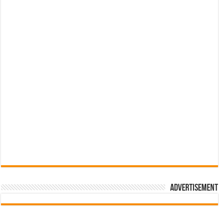
Advertisement
pub-3588044966064607