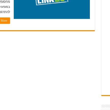
מחסומים
במופעים
להתרגש 
More »