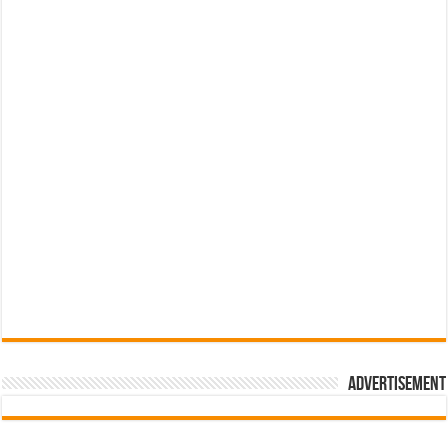
Advertisement
pub-3588044966064607