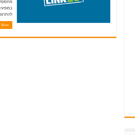
מחסומים
במופעים
להתרגש 
More »