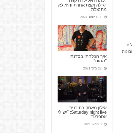
נעמה היא ילדה קצת
רגילה וקצת אחרת והיא לא
מתנצלת
11 בינואר 2024
לים
ובזכות
איך הצלחתי בסדנת
"מהות"
22 ביוני 2021
אילון מאסק בתוכנית
Saturday night live: "יש לי
אספרגר"
9 במאי 2021