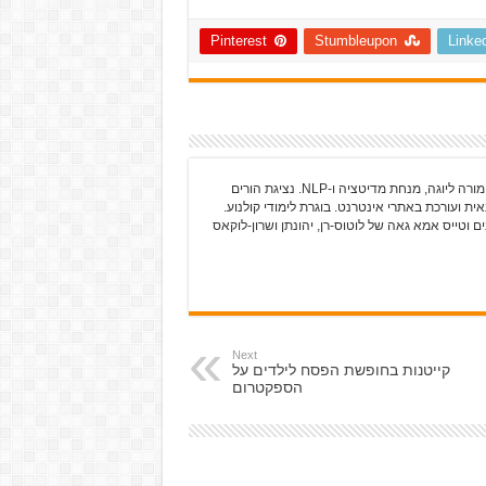
Pinterest
Stumbleupon
Linke
גלי כרמלי-שרים עוסקת בכתיבה מאז שלמדה אותיות מורה ליוגה, מנחת מדיטציה ו-NLP. נציגת הורים
ית ועורכת באתרי אינטרנט. בוגרת לימודי קולנוע.
 וטייס אמא גאה של לוטוס-רן, יהונתן ושרון-לוקאס
Next
קייטנות בחופשת הפסח לילדים על
הספקטרום