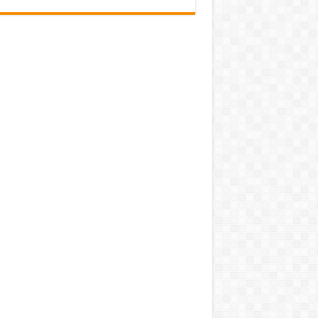
pub-3588044966064607