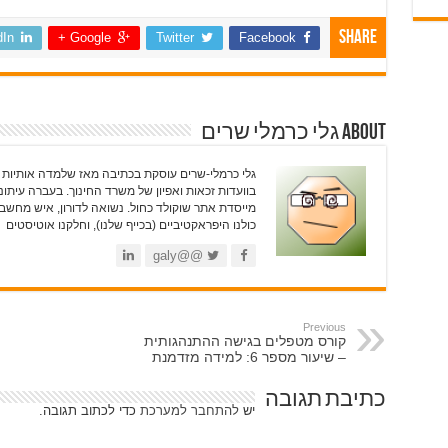
Share
dIn
Google +
Twitter
Facebook
About גלי כרמלי שרים
בוועדות זכאות ואפיון של משרד החינוך. בעברה עיתונא
מייסדת אתר שוקולד כחול. נשואה לדורון, איש מחשבים
כולנו היפראקטיביים (בכייף שלנו), וחלקנו אוטיסטים
@@galy
Previous
קורס מטפלים בגישה ההתנהגותית
– שיעור מספר 6: למידה מזדמנת
כתיבת תגובה
יש
להתחבר למערכת
כדי לכתוב תגובה.