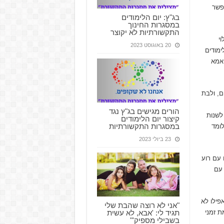
פשר
בג"ץ: יום הלימודים
במסגרות החינוך
התקשורתיות לא יקוצר
י
20 באוגוסט 2023
ור יום הלימודים
 אמא
ם, ולבת
הורים מגישים בג"ץ נגד
לשנות
קיצור יום הלימודים
במסגרות התקשורתיות
לומד
23 ביולי 2023
 עם רוע
 עם
פילו לא
"אני לא רוצה שהבת שלי
תגיד לי: 'אבא, לא עשית
ת זמני
בשבילי מספיק'"