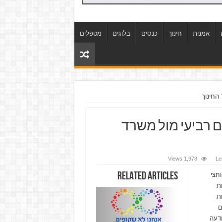
אמנות
חינוך
כנסים
בלוגים
מטפלים
 החינוך
ום רביעי מול משרד
1,978 Views
Le
Related Articles
ילדים עם אוטיזם יפגינו מחרתיים, יום רביעי, בשעה 09:30 -9 וחצי
קבות
ת
ם
 פרסום ההודעה