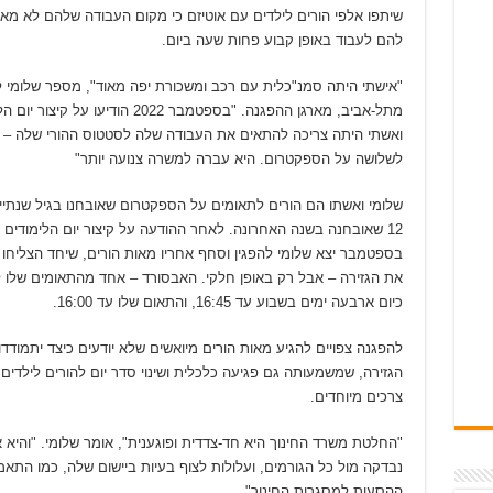
שיתפו אלפי הורים לילדים עם אוטיזם כי מקום העבודה שלהם לא מא
להם לעבוד באופן קבוע פחות שעה ביום.
"אישתי היתה סמנ"כלית עם רכב ומשכורת יפה מאוד", מספר שלומי לו
מתל-אביב, מארגן ההפגנה. "בספטמבר 2022 הודיעו על קיצ
ואשתי היתה צריכה להתאים את העבודה שלה לסטטוס ההורי שלה –
לשלושה על הספקטרום. היא עברה למשרה צנועה יותר"
שלומי ואשתו הם הורים לתאומים על הספקטרום שאובחנו בגיל שנתיי
12 שאובחנה בשנה האחרונה. לאחר ההודעה על קיצור יום הלימודים
בספטמבר יצא שלומי להפגין וסחף אחריו מאות הורים, שיחד הצליחו 
את הגזירה – אבל רק באופן חלקי. האבסורד – אחד מהתאומים שלו 
כיום ארבעה ימים בשבוע עד 16:45, והתאום שלו עד 16:00.
להפגנה צפויים להגיע מאות הורים מיואשים שלא יודעים כיצד יתמודדו
הגזירה, שמשמעותה גם פגיעה כלכלית ושינוי סדר יום להורים לילדים
צרכים מיוחדים.
"החלטת משרד החינוך היא חד-צדדית ופוגענית", אומר שלומי. "והיא א
נבדקה מול כל הגורמים, ועלולות לצוף בעיות ביישום שלה, כמו התאמ
ההסעות למסגרות החינוך"