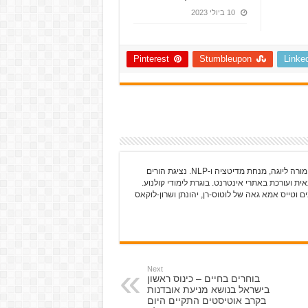
10 ביולי 2023
Pinterest
Stumbleupon
Linke
גלי כרמלי-שרים עוסקת בכתיבה מאז שלמדה אותיות מורה ליוגה, מנחת מדיטציה ו-NLP. נציגת הורים
ית ועורכת באתרי אינטרנט. בוגרת לימודי קולנוע.
 וטייס אמא גאה של לוטוס-רן, יהונתן ושרון-לוקאס
Next
בוחרים בחיים – כינוס ראשון
בישראל בנושא מניעת אובדנות
בקרב אוטיסטים התקיים היום