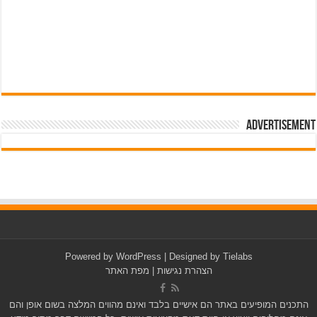
Advertisement
pub-3588044966064607
Powered by
WordPress
| Designed by
Tielabs
הצהרת נגישות
|
מפת האתר
התכנים המופיעים באתר הם אישיים בלבד ואינם מהווים המלצה בשום אופן והם