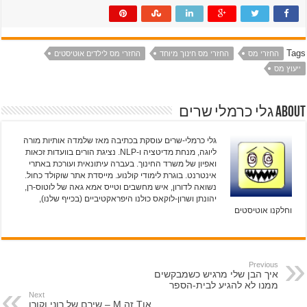
Tags
החזרי מס
החזרי מס חינוך מיוחד
החזרי מס לילדים אוטיסטים
ייעוץ מס
About גלי כרמלי שרים
גלי כרמלי-שרים עוסקת בכתיבה מאז שלמדה אותיות מורה
ליוגה, מנחת מדיטציה ו-NLP. נציגת הורים בוועדות זכאות
ואפיון של משרד החינוך. בעברה עיתונאית ועורכת באתרי
אינטרנט. בוגרת לימודי קולנוע. מייסדת אתר שוקולד כחול.
נשואה לדורון, איש מחשבים וטייס אמא גאה של לוטוס-רן,
יהונתן ושרון-לוקאס כולנו היפראקטיביים (בכייף שלנו),
וחלקנו אוטיסטים
Previous
איך הבן שלי מרגיש כשמבקשים
ממנו לא להגיע לבית-הספר
Next
אוT זה M – שירם של רוני וקורן