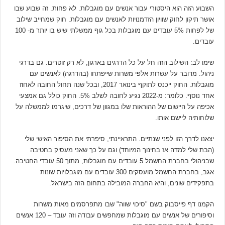
השבוע הזה הוא היסטורי עבור אנשים עם מוגבלות. לא פחות. זה שבוע שבו
אושר תיקון לחוק שוויון הזדמנויות לאנשים עם מוגבלות. חוק שמחייב שילוב
של לפחות 5% עובדים עם מוגבלות בכל גוף ממשלתי שיש בו יותר מ- 100
עובדים.
שימו לב: השילוב הזה חל על כל הדרגים בארגון, לא רק זוטרים. גם בדרגי
ניהול. מדובר על עשרות אלפי משרות שייפתחו (בהדרגה) לאנשים עם
מוגבלות. החוק ייכנס לתוקף בינואר 2017, ובכל שנה תחול החובה לאחוז
אחד נוסף. כלומר: מ-2022 נגיע לחובה לשלב 5%. החוק כולל גם אמצעי
אכיפה על היישום של ההוראות שלו במגוון של דרכים, שיגרמו לממשלה על
שלוחותיה ליישם אותו.
יצאנו לדרך הזו לפני שנתיים. התראיינתי, סיפרתי את הסיפור האישי שלי
(הבת שלי למדה אז בחינוך המיוחד) וגם על כך שאני מעסיק בחטיבה
שבניהולי בחברת החשמל 5 עובדים עם מוגבלות, מתוך 50 עובדי החטיבה.
אגב, בחברת החשמל מועסקים 300 עובדים עם מוגבלויות שונות
בתפקידים שונים, והיא החברה המובילה בתחום הזה בישראל.
הקמנו דף פייסבוק בשם "סיכוי שווה" שבו מתפרסמים מאות משרות
וסיפורים של אנשים עם מוגבלות שמחפשים עבודה וזה עובד – 120 אנשים