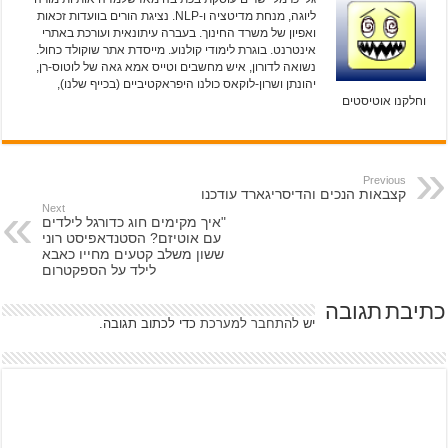
ליוגה, מנחת מדיטציה ו-NLP. נציגת הורים בוועדות זכאות
ואפיון של משרד החינוך. בעברה עיתונאית ועורכת באתרי
אינטרנט. בוגרת לימודי קולנוע. מייסדת אתר שוקולד כחול.
נשואה לדורון, איש מחשבים וטייס אמא גאה של לוטוס-רן,
יהונתן ושרון-לוקאס כולנו היפראקטיביים (בכייף שלנו),
וחלקנו אוטיסטים
Previous
קצבאות הנכים והדיסריגארד עודכנו
Next
"איך מקימים חוג כדורגל לילדים
עם אוטיזם? הסטנדאפיסט רוני
ששון משלב קטעים מחייו כאבא
לילד על הספקטרום
כתיבת תגובה
יש
להתחבר למערכת
כדי לכתוב תגובה.