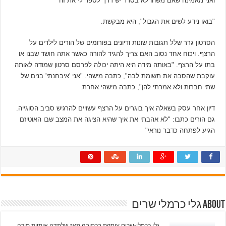
ואני מאמינה שאם משהו לא בסדר יש דרך לספר לי את זה"
"בואו נידע לשים את הגבול", היא מבקשת.
הסרטון גרר שלל תגובות שונות ודיונים בפורומים של הורים לילדים על
הרצף. ויכוח אחד נסוב האם צריך להגיד להורה כאשר אתה חושד שבנו או
בתו על הרצף. "באותה מידה היא היתה יכולה לפרסם סרטון שמודה לאותה
עוקבת שהסבה את תשומת לבה", כתבה מישהי. "אני 'איבחנתי' בנים של
שתי חברות ולא אמרתי להן", כתבה מישהי אחרת.
דיון אחר עסק בשאלה איך בוגרים על הרצף עשויים להרגיש סביב הסוגייה.
גם הורים כתבו: "לא אהבתי את איך שהיא הציגה את המצב שבו האוטיזם
הגיע לפתחה כדבר נוראי"
About גלי כרמלי שרים
גלי כרמלי-שרים עוסקת בכתיבה מאז שלמדה אותיות מורה