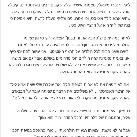
ליקי רוזנברג מיכאלי, מאמנת אישית שלה עוקבים רבים באינסטגרם, קיבלה
הודעה אישית ברשת החברתית מעוקבת המוכרת לה. העוקבת כתבה לה
שהיא אמא לילד אוטיסט, וכי מסרטונים שליקי מעלה לרשת, היא מסיקה כי
בנה של ליקי הוא על הרצף האוטיסטי.
לאחר כמה ימים ש"סחבה את זה בבטן" הוציאה ליקי סרטון שאומר:
החלטתי לפרסם את הסרטון הזה כדי להגיד איפה עובר הגבול. "אתם
יודעים שאני הבית לכל הילדים על הרצף האוטיסטי. אני עושה להם ימי כייף,
ואני באמת מאמינה שזה הילדים הכי מדהימים בעולם. אבל גם אם מישהו
חושב דבר כזה – לא עושים את זה. לא שולחים הודעה באינסטגרם למישהו
שאתה עוקב אחריו עם כזאת אבחנה גדולה".
"את לא רופאה את לא אחות בטיפת חלב. את עוקבת שלי שאת אמא לילד
על הרצף האוטיסטי….לא משליכים את הדברים שאתה עובר על הבנאדם
שאתה עוקב אחריו. מה שקרה לי באותו רגע זה אי אפשר לתאר במילים".
בהמשך היא מספרת כי התייעצה עם חברותיה לגבי ההודעה שנשלחה
אליה, והתגובות שקיבלה היו: "הכל בסדר, מורי הוא גאון"
אבל זה לא משנה. "מאותו רגע זה הולך איתי….מורי במעקב בטיפת חלב