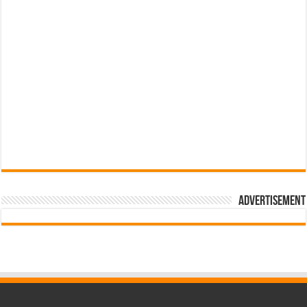
Advertisement
pub-3588044966064607