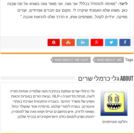
ליעד:
"מאיפה להתחיל בכלל? אני גאה. אני מאוד גאה בשגיא על מה שבנה
כאן. משהו שלא האמנתי שיקרה לי. מקום עם חברים אמיתיים, יוצרים
מוזיקה, יורדים לקהל, משתפים אותו, זו הדרך שלנו להראות אהבה."
Tags
MAD ABOUT ME
להקת MAD ABOUT ME
About גלי כרמלי שרים
גלי כרמלי-שרים עוסקת בכתיבה מאז שלמדה אותיות מורה
ליוגה, מנחת מדיטציה ו-NLP. נציגת הורים בוועדות זכאות
ואפיון של משרד החינוך. בעברה עיתונאית ועורכת באתרי
אינטרנט. בוגרת לימודי קולנוע. מייסדת אתר שוקולד כחול.
נשואה לדורון, איש מחשבים וטייס אמא גאה של לוטוס-רן,
יהונתן ושרון-לוקאס כולנו היפראקטיביים (בכייף שלנו),
וחלקנו אוטיסטים