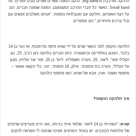
הלהקה מורכבת מ-Big band, להקה המונה עשרים ושניים נגנים וזמרים, ומ-
Small band, כאשר כל חברי ההרכב המצומצם, המונה שמונה חברים, הם
על רצף האוטיזם, וחלקם עם מוגבלויות נוספות. "אנחנו משלבים אנשים עם
ובלי צרכים מיוחדים," הם מספרים.
הלהקה הוקמה לפני כעשר שנים על ידי שגיא פימה מרחובות, אז נער בן 14
בלבד, המנגן במלודיקה ובחצוצרה. כיום חברים בלהקה ניצן רביב, 23, נגן
יוקלילי וזמר, ליאור, 25, גיטרה חשמלית, ליעד בן 25, זמר יוצר מלחין, מנגן
על יוקלילי, גיטרה בס ופסנתר, אילון, 18 פסנתר, חגי, כלי הקשה ואושר –
מתופף משנה. אורן, אבא של שגיא, הוא מתופף הלהקה.
איך הלהקה הוקמה?
שגיא:
"כשהייתי בן 14 ליאור, שלמד איתי בכיתה, ואני היינו מעריצים שרופים
של מלחמת הכוכבים. יש באחד הסרטים סצינה שנתנה לי השראה להקים