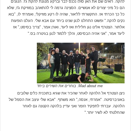
להקה. רואים שם את האן סולו נכנס לבר וברקע מנגנת להקת ג'ז. הנגנים
הם כל מיני יצורים לא אנושיים. הסצינה גרמה לי להתאהב במוזיקת ג'ז, שלא
כל כך הכרתי אז. התקשרתי לליאור, שהיה לו רקע מוזיקלי, ואמרתי לו, "בוא
נקים להקה." ופשוט התחלנו לנגן שנינו ביחד עם אבא שלי. העלנו הופעות
אלתור. הצטרף אלינו נגן חלילית ואז ליעד, ואורן אמר, "צריך בסיסט," אז
ליעד אמר, "אני אהיה הבסיסט, והלך ללמוד לנגן בגיטרה בס."
Mad about me. בוחרים את השירים ביחד
ניצן הצטרף אל הלהקה לאחר שהכיר את שגיא בתוכנית כלים שלובים
באוניברסיטה. "אמרתי, אנסה," הוא משתף. "אבא שלי עיצב את הסמל של
הלהקה. עברתי לתפקיד הזמר ואני עדיין בלהקה הקטנה גם לאחר
שהחלטתי לא לשיר יותר."