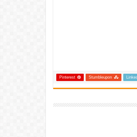
Pinterest
Stumbleupon
Linke