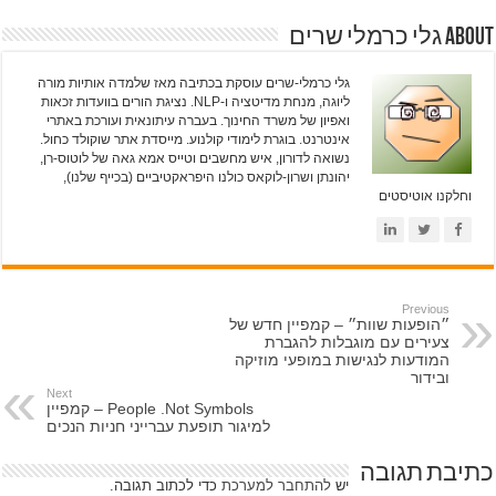
About גלי כרמלי שרים
גלי כרמלי-שרים עוסקת בכתיבה מאז שלמדה אותיות מורה
ליוגה, מנחת מדיטציה ו-NLP. נציגת הורים בוועדות זכאות
ואפיון של משרד החינוך. בעברה עיתונאית ועורכת באתרי
אינטרנט. בוגרת לימודי קולנוע. מייסדת אתר שוקולד כחול.
נשואה לדורון, איש מחשבים וטייס אמא גאה של לוטוס-רן,
יהונתן ושרון-לוקאס כולנו היפראקטיביים (בכייף שלנו),
וחלקנו אוטיסטים
Previous
״הופעות שוות״ – קמפיין חדש של
צעירים עם מוגבלות להגברת
המודעות לנגישות במופעי מוזיקה
ובידור
Next
People .Not Symbols – קמפיין
למיגור תופעת עברייני חניות הנכים
כתיבת תגובה
יש
להתחבר למערכת
כדי לכתוב תגובה.