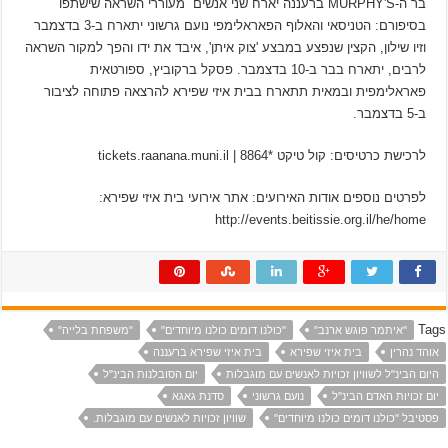
בר ה-MURPHY'S ברעננה יארח שני אנשים מעוררי השראה שישתפו
בסיפורם: הטניסאי והאלוף הפאראלימפי נועם גרשוני יתארח ב-3 בדצמבר
וזיו שילון, הקצין שנפצע במבצע 'צוק איתן', איבד את ידו והפך למקור השראה
לרבים, יתארח בבר ב-10 בדצמבר. פסקל ברקוביץ, ספורטאית
פאראלימפית ובמאית תתארח בבית איזי שפירא להרצאה פתוחה לציבור
ב-5 בדצמבר.
לרכישת כרטיסים: קול טיקט *8864 | tickets.raanana.muni.il
לפרטים נוספים אודות האירועים: אתר אירועי בית איזי שפירא:
http://events.beitissie.org.il/he/home
Tags
"איתמר פוגש ארנב"
"כולנו דומים כולנו מיוחדים"
"משפחת בלייה"
אוהד נהרין
בית איזי שפירא
בית איזי שפירא ברעננה
היום הבינ"ל לשוויון זכויות לאנשים עם מוגבלות
יום הסובלנות הבינ"ל
יום זכויות האדם הבינ"ל
נועם גרשוני
סדנת גאגא
פסטיבל "כולנו דומים כולנו מיוחדים"
שוויון זכויות לאנשים עם מוגבלות.