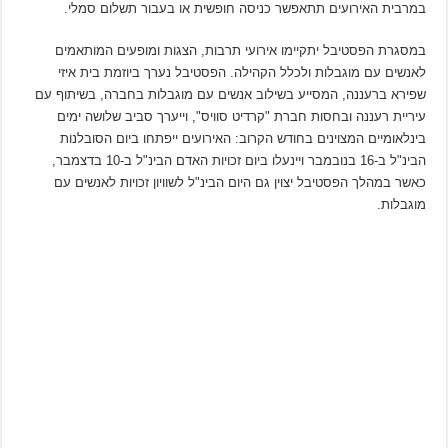
במרבית האירועים תתאפשר כניסה חופשית או בעבור תשלום סמלי.
במסגרת הפסטיבל יתקיימו אירועי תרבות, הצגות ומופעים המותאמים
לאנשים עם מוגבלות ולכלל הקהילה. הפסטיבל נערך ביוזמת בית איזי
שפירא ברעננה, המסייע בשילוב אנשים עם מוגבלות בחברה, בשיתוף עם
עיריית רעננה ובחסות חברת "קרדיט סוויס", וייערך סביב שלושה ימים
בינלאומיים המצוינים בחודש הקרוב: האירועים ייפתחו ביום הסובלנות
הבינ"ל ב-16 בנובמבר ויינעלו ביום זכויות האדם הבינ"ל ב-10 בדצמבר,
כאשר במהלך הפסטיבל יצוין גם היום הבינ"ל לשוויון זכויות לאנשים עם
מוגבלות.