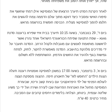
שלה, אך ייאלץ אותה לעזוב את משפחתה מאחור.
לאחר הקרנת הסרט תיערך הרצאתו של המוסיקאי אילן דמתי שחושף את
סיפורו האישי ומסביר כיצד דווקא מתוך עולם הדממה צמח להגשים את
חלומו להפוך למוסיקאי מצליח. הכניסה חופשית בהרשמה מראש.
ביום ד', 29 בנובמבר, בשעה 10:15 תיערך בבית איזי שפירא ברעננה סדנת
גאגא – שפת התנועה שפיתח הכוראוגרף הישראלי אוהד נהרין ואשר
לראשונה מותאמת לאנשים עם מוגבלות ולקהל הרחב. הסדנה תועבר על
ידי מדריכים מלהקת בת-שבע. הסדנה מאפשרת לחקור, לחזק, לפתח
גמישות בגוף ולהעיר את החושים והדמיון. ההשתתפות ללא תשלום
ובהרשמה מראש.
ביום א', 3 בדצמבר, בשעה 17:00 במשכן למוסיקה ואמנויות רעננה תעלה
הצגת הילדים "החופש לזוז" של תיאטרון חיפה. ההצגה מספקת הצצה
לעולמו הפנימי של ילד היפראקטיבי עם בעיות קשב וריכוז, שבעזרת
המוסיקה מתעל את האנרגיות הפרועות שבו ליצירה ושירה ועל ידי כך משיג
שליטה עצמית, ביטחון, הצלחה בלימודים ויחסים קרובים עם הסביבה.
מחיר כרטיס: 40 ש"ח.