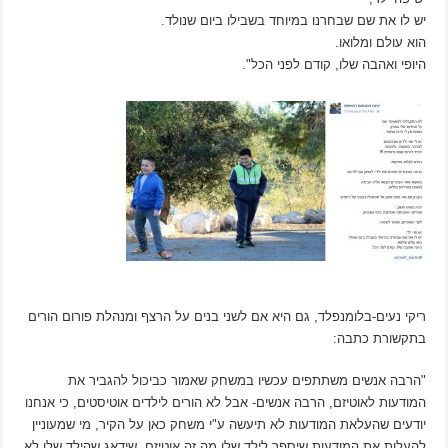
יש לו את שם שבחרנו במיוחד בשבילו ביום שנולד.
הוא עולם ומלואו.
היופי ואהבה שלו, קודם לפני הכל".
ריקי נעים-בלומנפלד, גם היא אם לשני בנים על הרצף ומנהלת פורום הורים
בתקשורת כתבה:
"הרבה אנשים משתתפים עכשיו במשחק שאמור כביכול להגביר את
המודעות לאוטיזם, הרבה אנשים- אבל לא הורים לילדים אוטיסטים, כי אנחנו
יודעים שהעלאת המודעות לא תיעשה ע"י משחק כאן על הקיר, מי שמעוניין
להעלות את המודעות שיספר לילד שלו מה זה אוטיזם, שידאג שהילד שלו לא