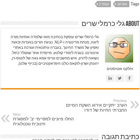
Tags
אוטיזם
קמפיין
About גלי כרמלי שרים
גלי כרמלי-שרים עוסקת בכתיבה מאז שלמדה אותיות מורה
ליוגה, מנחת מדיטציה ו-NLP. נציגת הורים בוועדות זכאות
ואפיון של משרד החינוך. בעברה עיתונאית ועורכת באתרי
אינטרנט. בוגרת לימודי קולנוע. מייסדת אתר שוקולד כחול.
נשואה לדורון, איש מחשבים וטייס אמא גאה של לוטוס-רן,
יהונתן ושרון-לוקאס כולנו היפראקטיביים (בכייף שלנו),
וחלקנו אוטיסטים
Previous
הערב יתקיים אירוע השקת המיזם
החברתי החיות של דודו
Next
החלו מיונים למסיימי יב' למסגרת
חינוכית טכנולוגית
כתיבת תגובה