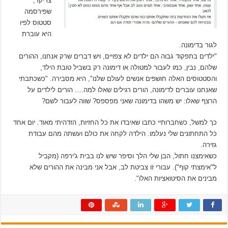
צריקר,
שפירסמה
סטטוס לפיו
היא עוברת
לגור בדימונה.
"ילדים בתפקוד גבוה הם ילדים לא צפויים, ויש דברים שרק אנחנו, ההורים
שלהם, נבין, כמו לעבור למטולה או דימונה רק בשביל טובת הילד,
והסטטוסים האלה חושפים אנשים לעולם שלנו", היא מסבירה. "כשכתבתי
שאנחנו עוברים לדימונה, הורים רגילים שאלו למה…. הורים לילדים על
הרצף שאלו: יש משהו בדימונה שאני מפספס? שווה לעבור לשם?
כך למשל, כשחברותיי כתבו שאיבדו את כל החזיות, הזדהיתי מאוד. יום אחד
כל התחתונים שלי נעלמו. הילדה לקחה את כולם ועשתה מהם עבודת
גזירה.
כשאימצנו חתול, הבן שלי הלך וסיפר שיש לנו בבית ג'ירפה (מקביל
ל"אימצתי קוף"). עבורי זו צביטת לב, אבל אני מבינה את ההורים שלא
מבינים את הסיטואציות האלו".