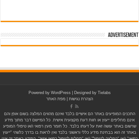
Advertisement
pub-3588044966064607
Powered by
WordPress
| Designed by
Tielabs
הצהרת נגישות
|
מפת האתר
התכנים המופיעים באתר הם אישיים בלבד ואינם מהווים המלצה בשום אופן והם
אינם מחליפים ייעוץ או חוות דעת מקצועית אישית. כל המיישם דבר מתוך מידע
שרשום באתר עושה זאת על דעתו בלבד. כל חומר מעין רפואי ו/או טיפולי המופיע
באתר זה הוא בבחינת מידע כללי וראשוני בלבד ואין לראות בו בדרך כלשהי "ייעוץ
רפואי" ו/או "המלצה לטיפול" ו/או "תחליף לטיפול רפואי אישי". המידע באתר זה אינו