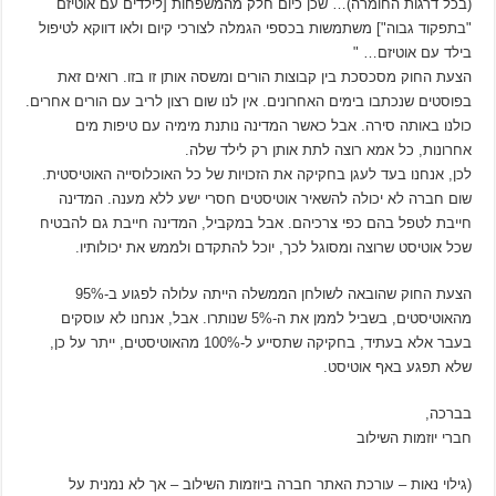
(בכל דרגות החומרה)… שכן כיום חלק מהמשפחות [לילדים עם אוטיזם
"בתפקוד גבוה"] משתמשות בכספי הגמלה לצורכי קיום ולאו דווקא לטיפול
בילד עם אוטיזם… "
הצעת החוק מסכסכת בין קבוצות הורים ומשסה אותן זו בזו. רואים זאת
בפוסטים שנכתבו בימים האחרונים. אין לנו שום רצון לריב עם הורים אחרים.
כולנו באותה סירה. אבל כאשר המדינה נותנת מימיה עם טיפות מים
אחרונות, כל אמא רוצה לתת אותן רק לילד שלה.
לכן, אנחנו בעד לעגן בחקיקה את הזכויות של כל האוכלוסייה האוטיסטית.
שום חברה לא יכולה להשאיר אוטיסטים חסרי ישע ללא מענה. המדינה
חייבת לטפל בהם כפי צרכיהם. אבל במקביל, המדינה חייבת גם להבטיח
שכל אוטיסט שרוצה ומסוגל לכך, יוכל להתקדם ולממש את יכולותיו.
הצעת החוק שהובאה לשולחן הממשלה הייתה עלולה לפגוע ב-95%
מהאוטיסטים, בשביל לממן את ה-5% שנותרו. אבל, אנחנו לא עוסקים
בעבר אלא בעתיד, בחקיקה שתסייע ל-100% מהאוטיסטים, ייתר על כן,
שלא תפגע באף אוטיסט.
בברכה,
חברי יוזמות השילוב
(גילוי נאות – עורכת האתר חברה ביוזמות השילוב – אך לא נמנית על