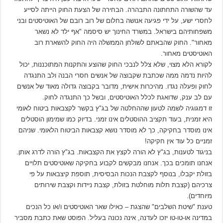
עד שהשורה התחתונה התבהרה. הבחירה של הצעת החוק הייתה לסייע
לחסרי ישע, על ידי פגיעה אנושה בחלום של רוב רובם של האוטיסטים ובני
משפחותיהם בישראל. במשרד החינוך יש סיסמה "אף ילד לא נשאר
מאחור". החוק שהבאתם לשולחן הממשלה היה החוק להשארת רוב
האוטיסטים מאחור.
לקורא הלא מצוי, שלא צלל לנבכי החוק שהוצע והתקנות המתוכננות, יכול
להיות נדמה ממה שכתבת שקבוצה של אנשים חסרי הבנה ולב התנגדה
לחוק ופעלה נגדו. מהיכרות אישית, מדובר בקבוצה גדולה מאוד של אנשים
עם לב ענק, שדואגת לכלל האוטיסטים, ובשל כך התנגדה לחוק.
זו דמגוגיה לשמה לטעון שההחלטה של בג"ץ בקשר לקצבאות ביטוח לאומי
היא זמנית, בעוד תקציב ההוסטלים אינו זמני. בדיוק כמו שמימון הוסטלים
אינו מוסדר בחקיקה, כך לא מוסדר נושא קצבאות הביטוח הלאומי. שניהם
זמניים כל עוד אין חקיקה!
בניגוד לטענות, בג"ץ לא הורה לקצץ את הקצבאות. בג"ץ הורה לדרג אותן.
אנחנו תומכים בכך. אנחנו מבקשים לקבוע בחקיקה שאוטיסטים תלויים
בזולת יקבלו, בנוסף לקצבת הנכות הבסיסית, תוספת קיצבאות על פי
צרכיהם (קצבת תלות מוחלטת בזולת, קצבת ניידות וקצבת שירותים
מיוחדים).
טענת "שיטת השלבים" שהצגת – כאילו שאר האוטיסטים ו/או כל הנכים
במדינה או-טו-טו יזכו לעדנה, אינה נכונה בעליל. הפוסט שאת כתבת מסביר