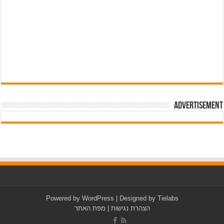
Advertisement
pub-3588044966064607
Powered by
WordPress
| Designed by
Tielabs
הצהרת נגישות
|
מפת האתר