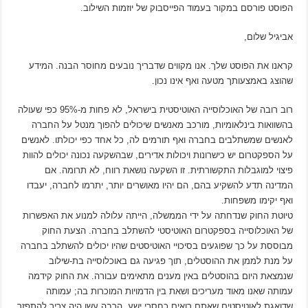
הפוסט פורסם במקור בעמוד הפייסבוק של יוזמות השילוב.
אביגיל שלום,
קראנו את הפוסט שלך. אנו מקווים שדבריך נובעים מחוסר הבנה. המידע
שהוצג באמצעותך מטעה ואף אינו נכון.
רוב רובה של האוכלוסייה האוטיסטית בישראל, לא פחות מ-95% כפי שעולה
בהשוואות בינלאומיות, מורכב מאנשים שיכולים להפוך מנטל על החברה
לאנשים שמשתלבים בחברה ואף תורמים לה, כל אחד כפי יכולתו. לאנשים
על הספקטרום יש כישרונות ויכולות אדירים, שבהשקעה נכונה יכולים להוות
פיצוי למוגבלות התקשורתית. זו השקעה נושאת רווח, לא תרומה. אם
המדינה תדע להשקיע בהם, הם יהיו מאושרים יותר, יתרמו לחברה, יעבדו
ואף יקימו משפחות.
טיוטת החוק שנדחתה על ידי הממשלה, הייתה עלולה למנוע את האפשרות
של האוכלוסייה בספקטרום האוטיסטי להשתלב בחברה. הצעת החוק
מבוססת על כך שפוגעים בסיכויי האוטיסטים שהיו יכולים להשתלב בחברה
על מנת לממן את ההוסטלים, תוך פגיעה גם באוכלוסייה בת-שילוב
שנמצאת היום בהוסטלים באין מענים מתאימים עבורה. את החוק קידמה
עמותה שאנו מאוד מעריכים ושאת בין הדמויות המוכרות בה; עמותה
שדואגת לאוטיסטים שאתם רואים כחסרי ישע. הרבה עשן היה צריך להתפזר