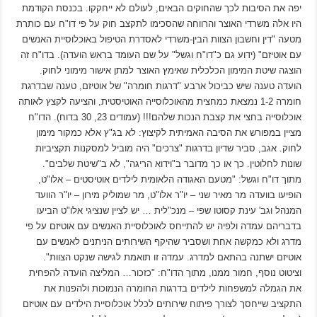
יפה את הסיבות לכך שהחוקים הבאים, לעולם לא ייחקקו. בכנסת הקודמת
היו אלה משרדי האוצר והרווחה שהסכימו לתקצב חוק על פי דו"ח עם כותרת
מטעה "דין וחשבון הצוות הבין-משרדי לאסדרת הטיפול באוכלוסיית האנשים
עם אוטיזם" (ידוע גם כ"דו"ח וגשל" על שם העומד בראש הועדה). בדו"ח זה
הוצגה שיטת המימון הכלכלית שאימץ האוצר למתן אישור מימוני לחוק.
הועדה טענה שיש כביכול ארבע "דרגות חומרה" של אוטיזם, טענה שבדרגת
חומרה 1-2 נמצאת כמחצית מהאוכלוסייה האוטיסטית, והציעה לקצץ לאותה
אוכלוסייה בחצי את קצבת הנכות שלהם!!! (עמודים 23, 30 בדוח). הדו"ח
מציין במפורש את הסיבה האמיתית לקיצוץ: לא בג"ץ אלא כמקור מימון
לחוק. אגב, סביר שדיון בדרגות "צרכים" היה מוביל למסקנות תקציביות
שונות לחלוטין. כך או כך מדובר ב"וידוא הריגה", לא ב"שיטת שלבים".
מתוך דו"ח וגשל: "מטעם האגודה הלאומית לילדים אוטיסטים – אלו"ט,
הופיעו בוועדה מר מאיר שני – יו"ר אלו"ט, מר שמוליק מירון – יו"ר הוועד
המנהל וגב' עינת קסוטו שפי – מנכ"לית … יש לציין שנציגי אלו"ט הביעו
בדבריהם עמדה ולפיה יש להתייחס לאוכלוסיית האנשים עם אוטיזם על פי
מדרג ולא כמקשה אחת ושסביר שהיקף השירותים הניתנים לאנשים עם
אוטיזם ישתנה בהתאם למדרג. עמדה זו תואמת לגישה שנקט הצוות".
וציטוט נוסף, חמור ממנו, מתוך הדו"ח: "כזכור… המליצה הועדה להפחית
את הגמלה למשפחות לילדים בדרגות החומרה הנמוכות ולהפנות את
התקציב שייחסך לצורך פיתוח שירותים לכלל אוכלוסיית הילדים עם אוטיזם