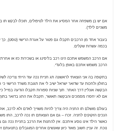
אם יש בן משפחה אחר המסיע את הילד לטיפולים, תוכלו לבקש תו בעב
משניים לילד).
בעבור אחד מן הרכבים תקבלו גם פטור על אגרת הרישוי (טסט), 
בכמה עשרות שקלים.
אם הרכב המשמש אתכם הינו רכב בליסינג או בשכירות כזו או אחרת
הרכב משמש אתכם באופן בלעדי.
בחולון ולחכות עד שדואר ישראל ישיב לי את תגובת משרד הרישוי כי 
הבקשה אונליין דרך האתר. תוך שניות ספורות תקבלו הודעה במייל כ
אם לא יחסרו מסמכים והבקשה תאושר, תקבלו את התג בדואר בתוך 
בעולם מושלם תו החניה היה צריך להיות משוייך לאדם ולא לרכב, או
הנכים הזקוקים לחניה. זכרו – גם אם הוצאתם תו נכה לרכב, התו משוי
כאשר הילד אינו נוסע איתכם. אין להחנות את הרכב בחניית נכה גם ב
נוכח. זה עניין חשוב מאוד כיוון שאנשים אחרים המוגבלים בתנועתם ז