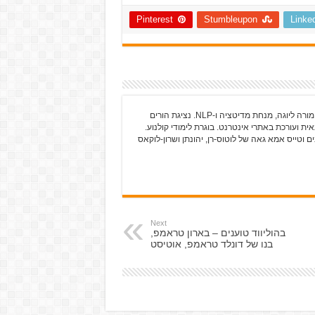
Pinterest
Stumbleupon
Linke
גלי כרמלי-שרים עוסקת בכתיבה מאז שלמדה אותיות מורה ליוגה, מנחת מדיטציה ו-NLP. נציגת הורים
ית ועורכת באתרי אינטרנט. בוגרת לימודי קולנוע.
 וטייס אמא גאה של לוטוס-רן, יהונתן ושרון-לוקאס
Next
בהוליווד טוענים – בארון טראמפ,
בנו של דונלד טראמפ, אוטיסט