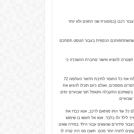
ור רכבו (במסגרת שני התווים ולא יותר
כך שהשתתפותכם הכספית בעבור הטסט תסתכם
 תצטרכו להוציא אישור מחברת ההשכרה כי
בתקופה בה אני הוצאתי לראשונה תג חניית נכה עוד הייתי צריכה לשלוח את כל החומר לתיבת הדואר העלומה 72
חסרים מסמכים, ואולם כיום תוכלו להגיש את
י בקשתכם התקבלה ותטופל תוך שבועיים ימים.
שבועיים.
לם כל עוד התו מותאם לרכב, אנא כבדו את
יך לילד ולו בלבד. אנא אל תעשו בו שימוש
עבור סידורים שנעשים עבור הילד במידה שאינו
קוקים לחניה יותר מכם. חשבו מה היה קורה לו