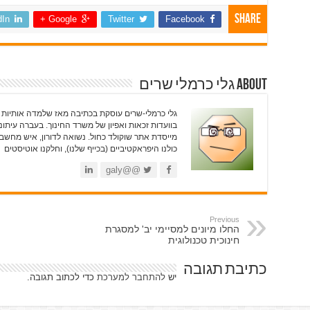
Share
dIn
Google +
Twitter
Facebook
About גלי כרמלי שרים
בוועדות זכאות ואפיון של משרד החינוך. בעברה עיתונא
מייסדת אתר שוקולד כחול. נשואה לדורון, איש מחשבים
כולנו היפראקטיביים (בכייף שלנו), וחלקנו אוטיסטים
@@galy
Previous
החלו מיונים למסיימי יב' למסגרת
חינוכית טכנולוגית
כתיבת תגובה
יש
להתחבר למערכת
כדי לכתוב תגובה.