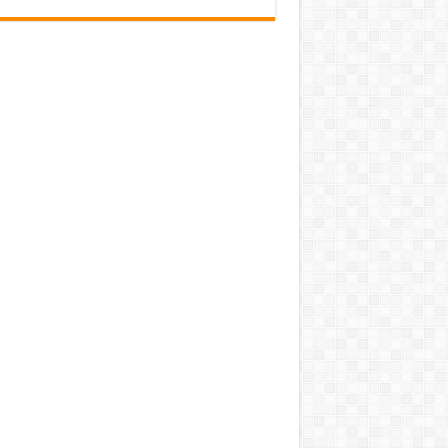
pub-3588044966064607