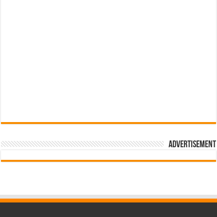
Advertisement
pub-3588044966064607