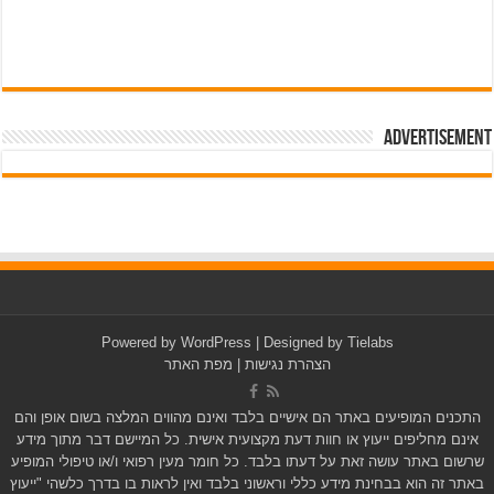
Advertisement
pub-3588044966064607
Powered by
WordPress
| Designed by
Tielabs
הצהרת נגישות
|
מפת האתר
התכנים המופיעים באתר הם אישיים בלבד ואינם מהווים המלצה בשום אופן והם
אינם מחליפים ייעוץ או חוות דעת מקצועית אישית. כל המיישם דבר מתוך מידע
שרשום באתר עושה זאת על דעתו בלבד. כל חומר מעין רפואי ו/או טיפולי המופיע
באתר זה הוא בבחינת מידע כללי וראשוני בלבד ואין לראות בו בדרך כלשהי "ייעוץ